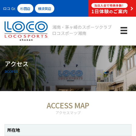
ロコ
Gr.
杉田店
横須賀店
湘南・茅ヶ崎のスポーツクラブ
ロコスポーツ湘南
アクセス
access
ACCESS MAP
アクセスマップ
所在地